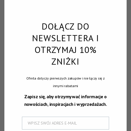
KOSZYK
DOŁĄCZ DO
Twój koszyk aktualnie jest pusty.
NEWSLETTERA I
OTRZYMAJ 10%
Wróć do sklepu
ZNIŻKI
Oferta dotyczy pierwszych zakupów i nie łączy się z
innymi rabatami
Zapisz się, aby otrzymywać informacje o
nowościach, inspiracjach i wyprzedażach.
WPISZ SWÓJ ADRES E-MAIL
E-
DOŁĄCZ DO NEWSLETTERA I