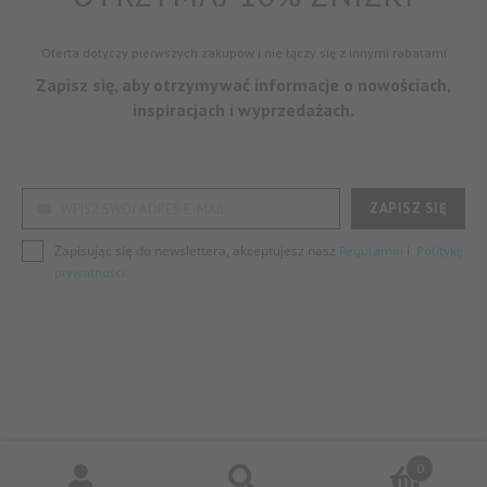
Oferta dotyczy pierwszych zakupów i nie łączy się z innymi rabatami
Zapisz się, aby otrzymywać informacje o nowościach,
inspiracjach i wyprzedażach.
ZAPISZ SIĘ
WPISZ SWÓJ ADRES E-MAIL
Zapisując się do newslettera, akceptujesz nasz
i
Regulamin
Politykę
prywatności.
© Mariusz Przybylski 2026
0