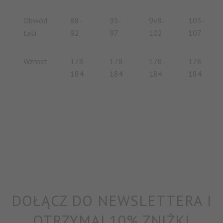
ZAPISZ SIĘ
Obwód
88-
93-
9v8-
103-
Zapisując się do newslettera, akceptujesz nasz
Regulamin
i
Politykę prywatności.
talii
92
97
102
107
Wzrost
178-
178-
178-
178-
184
184
184
184
DOŁĄCZ DO NEWSLETTERA I
OTRZYMAJ 10% ZNIŻKI