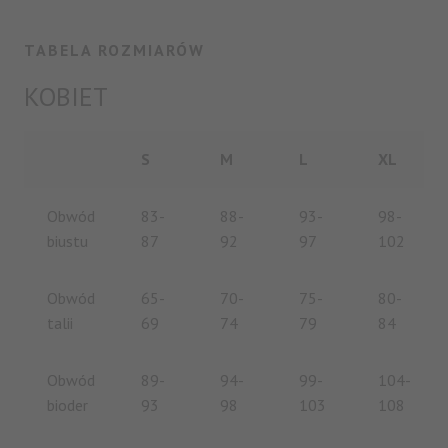
TABELA ROZMIARÓW
KOBIET
S
M
L
XL
Obwód
83-
88-
93-
98-
biustu
87
92
97
102
Obwód
65-
70-
75-
80-
talii
69
74
79
84
Clos
this
Obwód
89-
94-
99-
104-
mod
bioder
93
98
103
108