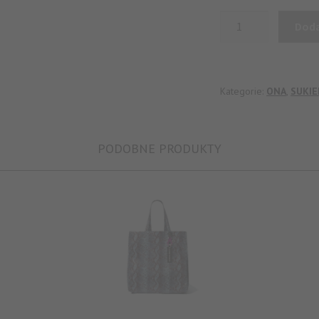
ilość
Doda
SUKIENKA
DRAPOWANA
CZERWONA
Kategorie:
ONA
,
SUKIE
O NEWSLETTERA I OTRZYMAJ 1
PODOBNE PRODUKTY
Oferta dotyczy pierwszych zakupów i nie łączy się z innymi rabatami
ię, aby otrzymywać informacje o nowościach, inspiracjach i wypr
, akceptujesz nasz
Regulamin
i
Politykę prywatności.