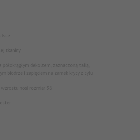
olsce
ej tkaniny
z półokrągłym dekoltem, zaznaczoną talią,
m biodrze i zapięciem na zamek kryty z tyłu
wzrostu nosi rozmiar 36
ester