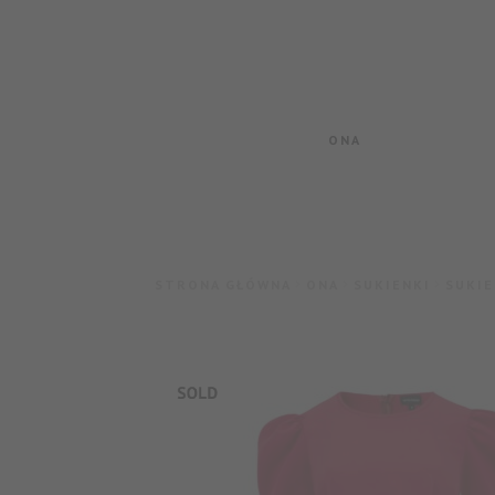
Przejdź
Przejdź
do
do
nawigacji
treści
ONA
STRONA GŁÓWNA
ONA
SUKIENKI
SUKI