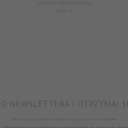
SHOPPER WĘŻOWA SKÓRA
490,00
zł
O NEWSLETTERA I OTRZYMAJ 1
Oferta dotyczy pierwszych zakupów i nie łączy się z innymi rabatami
ę, aby otrzymywać informacje o nowościach, inspiracjach i wyp