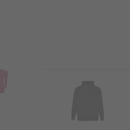
DOŁĄCZ D
Zapisz s
WPISZ SWÓJ ADRES E-MAIL
E-
mail
Zapisując się do newslettera