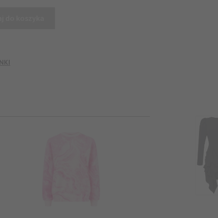
Close
this
j do koszyka
module
NKI
0% ZNIŻKI
zedażach.
ZAPISZ SIĘ