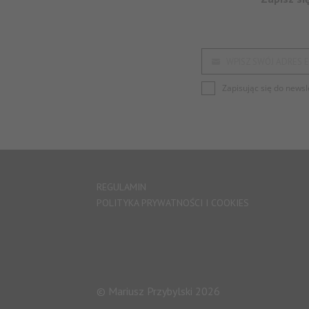
WPISZ SWÓJ ADRES E
Zapisując się do newsl
REGULAMIN
POLITYKA PRYWATNOŚCI I COOKIES
© Mariusz Przybylski 2026