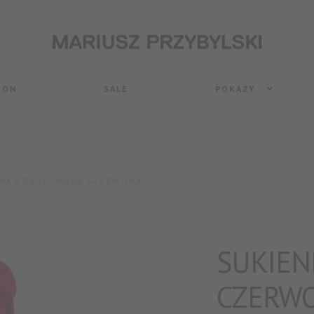
ON
SALE
POKAZY
ENKA DRAPOWANA CZERWONA
SUKIE
CZERW