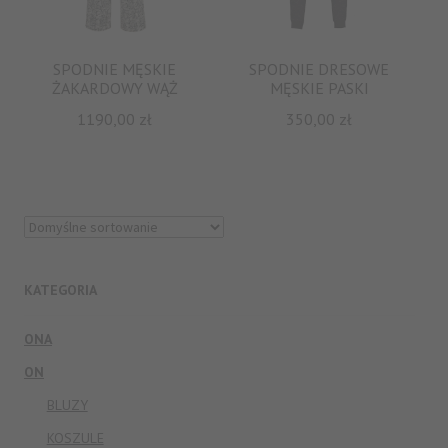
OTRZYMAJ 10%
ZNIŻKI
SPODNIE MĘSKIE
SPODNIE DRESOWE
ŻAKARDOWY WĄŻ
MĘSKIE PASKI
Oferta dotyczy pierwszych zakupów i nie łączy się z
1190,00
zł
350,00
zł
innymi rabatami
Zapisz się, aby otrzymywać informacje o
nowościach, inspiracjach i wyprzedażach.
WPISZ SWÓJ ADRES E-MAIL
E-
KATEGORIA
mail
ZAPISZ SIĘ
ONA
Zapisując się do newslettera, akceptujesz nasz
Regulamin
i
Politykę prywatności.
ON
BLUZY
KOSZULE