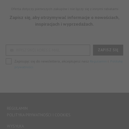
Oferta dotyczy pierwszych zakupów i nie łączy się z innymi rabatami
Zapisz się, aby otrzymywać informacje o nowościach,
inspiracjach i wyprzedażach.
ZAPISZ SIĘ
WPISZ SWÓJ ADRES E-MAIL
Zapisując się do newslettera, akceptujesz nasz
i
Regulamin
Politykę
prywatności.
REGULAMIN
POLITYKA PRYWATNOŚCI I COOKIES
WYSYŁKA