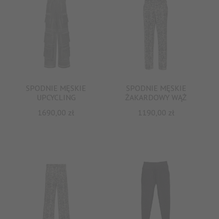
SPODNIE MĘSKIE
SPODNIE MĘSKIE
Clos
UPCYCLING
ŻAKARDOWY WĄŻ
this
1690,00
zł
1190,00
zł
mod
DOŁĄCZ DO
NEWSLETTERA I