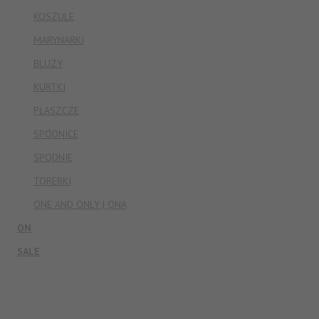
Regulamin
i
Politykę prywatności.
KOSZULE
MARYNARKI
BLUZY
KURTKI
PŁASZCZE
SPÓDNICE
SPODNIE
TOREBKI
ONE AND ONLY | ONA
ON
SALE