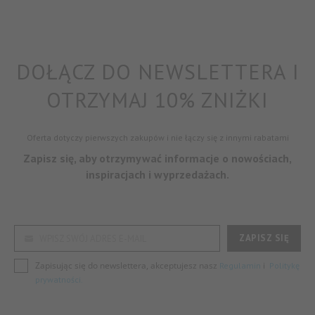
DOŁĄCZ DO NEWSLETTERA I
OTRZYMAJ 10% ZNIŻKI
Oferta dotyczy pierwszych zakupów i nie łączy się z innymi rabatami
Zapisz się, aby otrzymywać informacje o nowościach,
inspiracjach i wyprzedażach.
ZAPISZ SIĘ
WPISZ SWÓJ ADRES E-MAIL
Zapisując się do newslettera, akceptujesz nasz
i
Regulamin
Politykę
prywatności.