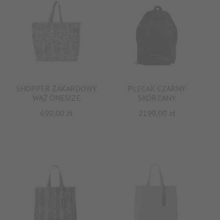
SHOPPER ŻAKARDOWY
PLECAK CZARNY
WĄŻ ONESIZE
SKÓRZANY
690,00
zł
2190,00
zł
Clos
this
mod