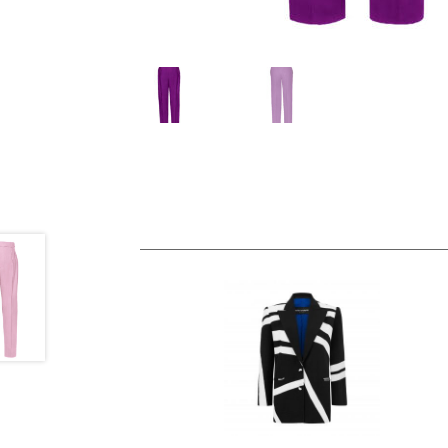
DOŁĄCZ D
Zapisz s
WPISZ SWÓJ ADRES E-MAIL
E-
mail
Zapisując się do newslettera