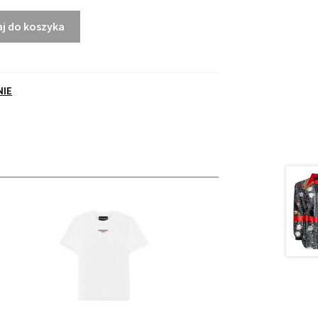
Close
this
j do koszyka
module
NIE
0% ZNIŻKI
zedażach.
ZAPISZ SIĘ