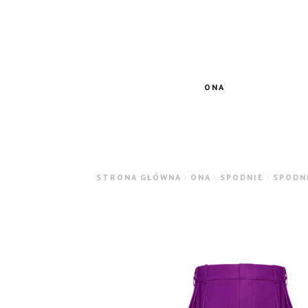
Przejdź
Przejdź
do
do
nawigacji
treści
ONA
STRONA GŁÓWNA
ONA
SPODNIE
SPODN