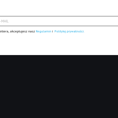
-MAIL
ettera, akceptujesz nasz
i
Regulamin
Politykę prywatności.