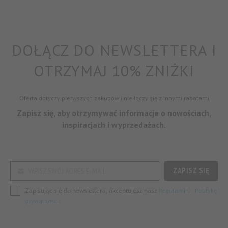
DOŁĄCZ DO NEWSLETTERA I
OTRZYMAJ 10% ZNIŻKI
Oferta dotyczy pierwszych zakupów i nie łączy się z innymi rabatami
Zapisz się, aby otrzymywać informacje o nowościach,
inspiracjach i wyprzedażach.
ZAPISZ SIĘ
WPISZ SWÓJ ADRES E-MAIL
Zapisując się do newslettera, akceptujesz nasz
i
Regulamin
Politykę
prywatności.