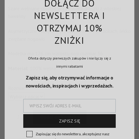
DOŁĄCZ DO
1000,00 zł.
500,00 zł.
Szare wełniane spodnie w czerwone groszki z włoskiej
NEWSLETTERA I
bawełny
OTRZYMAJ 10%
Asymetryczne zapięcie z przodu, kieszenie po bokach, lekko
ZNIŻKI
zwężane nogawki
Modelka ma 176 cm wzrostu nosi rozmiar 36
Oferta dotyczy pierwszych zakupów i nie łączy się z
innymi rabatami
Materiał:
100% wełna
Zapisz się, aby otrzymywać informacje o
nowościach, inspiracjach i wyprzedażach.
Rozmiar
WPISZ SWÓJ ADRES E-MAIL
E-
ilość
Dodaj do koszyka
mail
SPODNIE
ZAPISZ SIĘ
W
Zapisując się do newslettera, akceptujesz nasz
CZERWONE