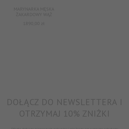
MARYNARKA MĘSKA
ŻAKARDOWY WĄŻ
1890,00
zł
DOŁĄCZ DO NEWSLETTERA I
OTRZYMAJ 10% ZNIŻKI
Oferta dotyczy pierwszych zakupów i nie łączy się z innymi rabatami