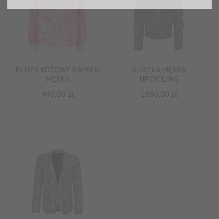
BLUZA RÓŻOWY KAMIEŃ
KURTKA MĘSKA
MĘSKA
UPCYCLING
490,00
zł
1890,00
zł