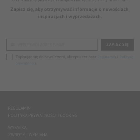
Zapisz się, aby otrzymywać informacje o nowościach,
inspiracjach i wyprzedażach.
ZAPISZ SIĘ
WPISZ SWÓJ ADRES E-MAIL
Zapisując się do newslettera, akceptujesz nasz
i
Regulamin
Politykę
prywatności.
REGULAMIN
POLITYKA PRYWATNOŚCI I COOKIES
WYSYŁKA
ZWROTY I WYMIANA