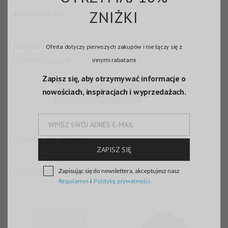
ZNIŻKI
#twoloveballs
Rozmiar
Oferta dotyczy pierwszych zakupów i nie łączy się z
innymi rabatami
Zapisz się, aby otrzymywać informacje o
ilość
nowościach, inspiracjach i wyprzedażach.
Dodaj do koszyka
T-
SHIRT
WPISZ SWÓJ ADRES E-MAIL
PIERCING
E-
BIAŁY
Kategorie:
ON
,
T-SHIRTY
mail
ZAPISZ SIĘ
MĘSKI
PODOBNE PRODUKTY
Zapisując się do newslettera, akceptujesz nasz
Regulamin
i
Politykę prywatności.